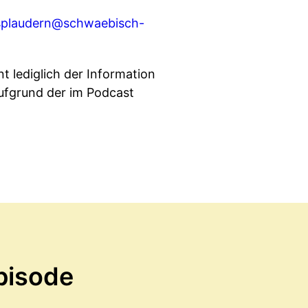
splaudern@schwaebisch-
t lediglich der Information
ufgrund der im Podcast
pisode